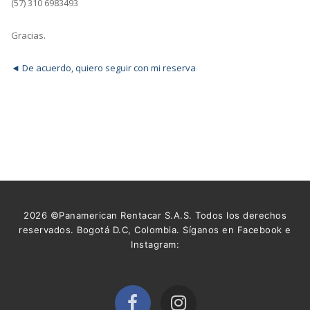
(57) 310 6983493
Gracias.
◄ De acuerdo, quiero seguir con mi reserva
2026 ©Panamerican Rentacar S.A.S. Todos los derechos
reservados. Bogotá D.C, Colombia. Síganos en Facebook e
Instagram: