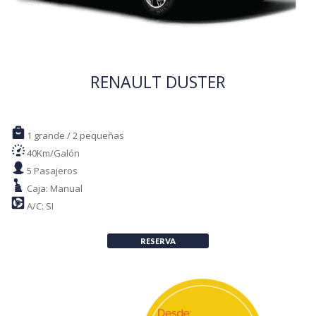
RENAULT DUSTER
1 grande / 2 pequeñas
40Km/Galón
5 Pasajeros
Caja: Manual
A/C: SI
RESERVA